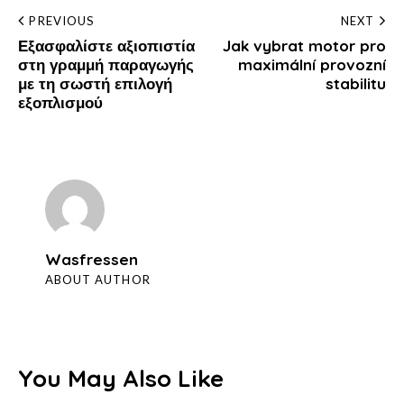
Post
PREVIOUS
NEXT
Εξασφαλίστε αξιοπιστία
Jak vybrat motor pro
navigation
στη γραμμή παραγωγής
maximální provozní
με τη σωστή επιλογή
stabilitu
εξοπλισμού
Wasfressen
ABOUT AUTHOR
You May Also Like