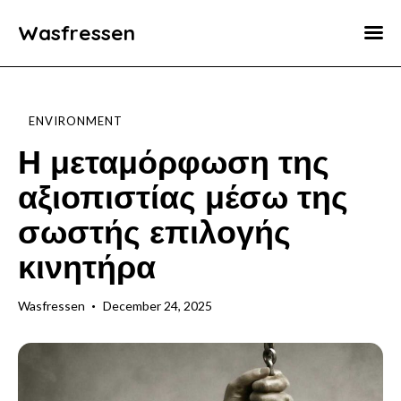
Wasfressen
Home
Animals
ENVIRONMENT
Environment
Η μεταμόρφωση της
αξιοπιστίας μέσω της
Food
σωστής επιλογής
Fun Facts
κινητήρα
Wasfressen
December 24, 2025