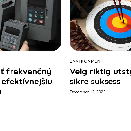
ENVIRONMENT
ť frekvenčný
Velg riktig uts
efektívnejšiu
sikre suksess
u
December 12, 2025