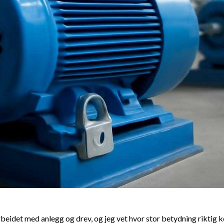
rbeidet med anlegg og drev, og jeg vet hvor stor betydning riktig