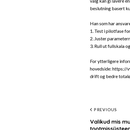
valg kan gi lavere e
beslutning basert ku
Han som har ansvaret
1. Test i pilotfase f
2. Juster parametern
3. Rull ut fullskala 
For ytterligere inf
hovedside:
https://
drift og bedre tota
Post
PREVIOUS
Valikud mis m
navig
tootmissüstee