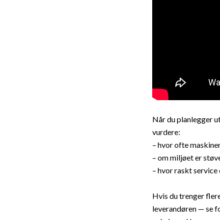
Når du planlegger ut
vurdere:
– hvor ofte maskinen
– om miljøet er støve
– hvor raskt service
Hvis du trenger fler
leverandøren — se f