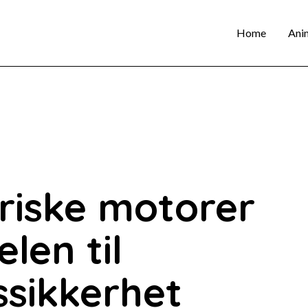
Home
Ani
triske motorer
len til
ssikkerhet