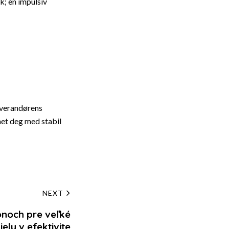
k; en impulsiv
everandørens
met deg med stabil
NEXT
noch pre veľké
iely v efektivite