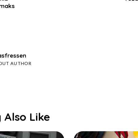
emaks
sfressen
OUT AUTHOR
 Also Like