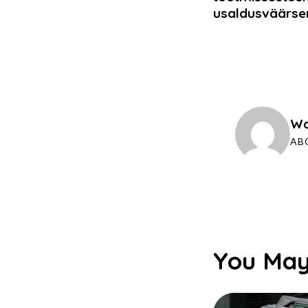
usaldusväärs
Wa
AB
You May