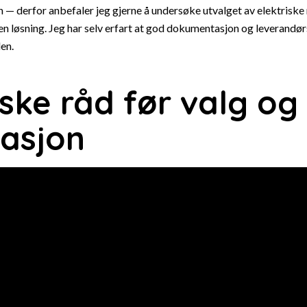
n — derfor anbefaler jeg gjerne å undersøke utvalget av
elektriske
n løsning. Jeg har selv erfart at god dokumentasjon og leverandør
en.
ske råd før valg og
lasjon