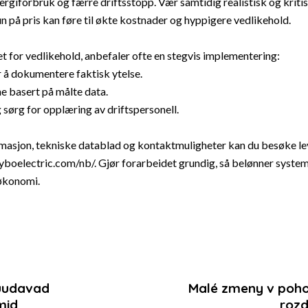
nergiforbruk og færre driftsstopp. Vær samtidig realistisk og kritis
n på pris kan føre til økte kostnader og hyppigere vedlikehold.
 for vedlikehold, anbefaler ofte en stegvis implementering:
or å dokumentere faktisk ytelse.
e basert på målte data.
og sørg for opplæring av driftspersonell.
ormasjon, tekniske datablad og kontaktmuligheter kan du besøke l
vyboelectric.com/nb/
. Gjør forarbeidet grundig, så belønner syste
løkonomi.
uudavad
Malé zmeny v poho
ation
mid
rozd