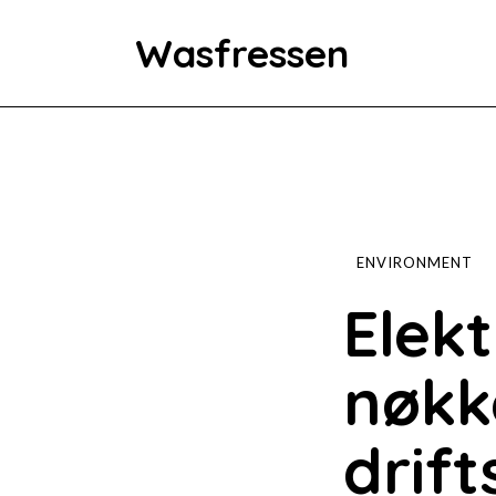
Wasfressen
Home
Animals
Environment
ENVIRONMENT
Elek
Food
nøkke
Fun Facts
drift