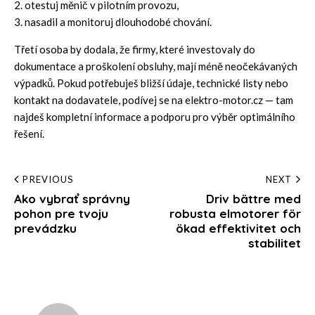
2. otestuj měnič v pilotním provozu,
3. nasadil a monitoruj dlouhodobé chování.
Třetí osoba by dodala, že firmy, které investovaly do
dokumentace a proškolení obsluhy, mají méně neočekávaných
výpadků. Pokud potřebuješ bližší údaje, technické listy nebo
kontakt na dodavatele, podívej se na
elektro-motor.cz
— tam
najdeš kompletní informace a podporu pro výběr optimálního
řešení.
Post
PREVIOUS
NEXT
Ako vybrať správny
Driv bättre med
navigation
pohon pre tvoju
robusta elmotorer för
prevádzku
ökad effektivitet och
stabilitet