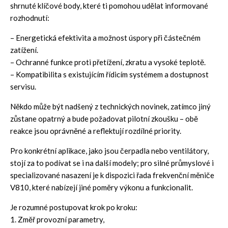
shrnuté klíčové body, které ti pomohou udělat informované
rozhodnutí:
– Energetická efektivita a možnost úspory při částečném
zatížení.
– Ochranné funkce proti přetížení, zkratu a vysoké teplotě.
– Kompatibilita s existujícím řídicím systémem a dostupnost
servisu.
Někdo může být nadšený z technických novinek, zatímco jiný
zůstane opatrný a bude požadovat pilotní zkoušku – obě
reakce jsou oprávněné a reflektují rozdílné priority.
Pro konkrétní aplikace, jako jsou čerpadla nebo ventilátory,
stojí za to podívat se i na další modely; pro silné průmyslové i
specializované nasazení je k dispozici řada
frekvenční měniče
V810
, které nabízejí jiné poměry výkonu a funkcionalit.
Je rozumné postupovat krok po kroku:
1. Změř provozní parametry,