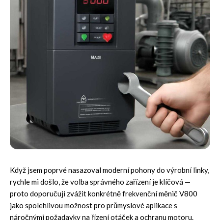
Když jsem poprvé nasazoval moderní pohony do výrobní linky,
rychle mi došlo, že volba správného zařízení je klíčová —
proto doporučuji zvážit konkrétně
frekvenční měnič V800
jako spolehlivou možnost pro průmyslové aplikace s
náročnými požadavky na řízení otáček a ochranu motoru.