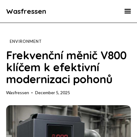
Wasfressen
Home
Animals
ENVIRONMENT
Environment
Frekvenční měnič V800
klíčem k efektivní
Food
modernizaci pohonů
Fun Facts
Wasfressen
December 5, 2025