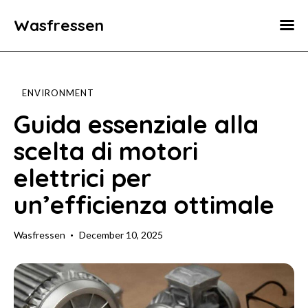
Wasfressen
Home
Animals
ENVIRONMENT
Environment
Guida essenziale alla
scelta di motori
Food
elettrici per
Fun Facts
un’efficienza ottimale
Wasfressen
December 10, 2025