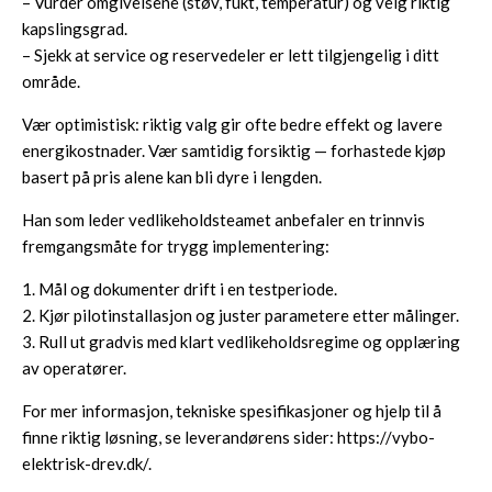
– Vurder omgivelsene (støv, fukt, temperatur) og velg riktig
kapslingsgrad.
– Sjekk at service og reservedeler er lett tilgjengelig i ditt
område.
Vær optimistisk: riktig valg gir ofte bedre effekt og lavere
energikostnader. Vær samtidig forsiktig — forhastede kjøp
basert på pris alene kan bli dyre i lengden.
Han som leder vedlikeholdsteamet anbefaler en trinnvis
fremgangsmåte for trygg implementering:
1. Mål og dokumenter drift i en testperiode.
2. Kjør pilotinstallasjon og juster parametere etter målinger.
3. Rull ut gradvis med klart vedlikeholdsregime og opplæring
av operatører.
For mer informasjon, tekniske spesifikasjoner og hjelp til å
finne riktig løsning, se leverandørens sider:
https://vybo-
elektrisk-drev.dk/
.