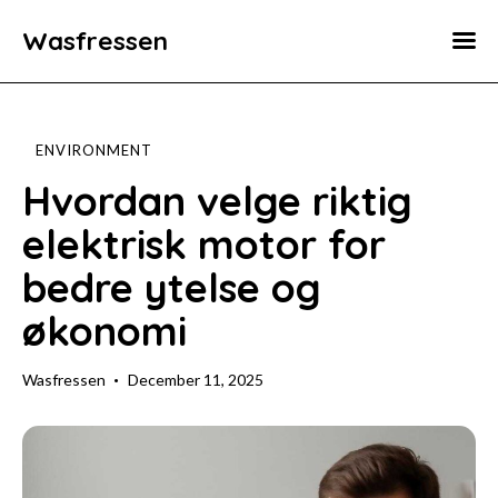
Wasfressen
Home
Animals
ENVIRONMENT
Environment
Hvordan velge riktig
elektrisk motor for
Food
bedre ytelse og
Fun Facts
økonomi
Wasfressen
December 11, 2025