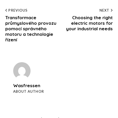
Post
PREVIOUS
NEXT
Transformace
Choosing the right
navigation
průmyslového provozu
electric motors for
pomocí správného
your industrial needs
motoru a technologie
řízení
Wasfressen
ABOUT AUTHOR