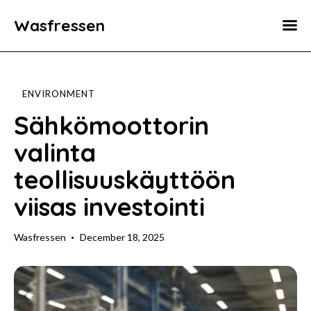
Wasfressen
Home
Animals
ENVIRONMENT
Environment
Sähkömoottorin
valinta
Food
teollisuuskäyttöön
Fun Facts
viisas investointi
Wasfressen
December 18, 2025