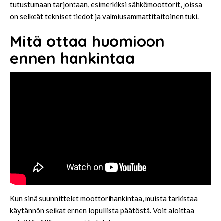
tutustumaan tarjontaan, esimerkiksi
sähkömoottorit
, joissa
on selkeät tekniset tiedot ja valmiusammattitaitoinen tuki.
Mitä ottaa huomioon
ennen hankintaa
Kun sinä suunnittelet moottorihankintaa, muista tarkistaa
käytännön seikat ennen lopullista päätöstä. Voit aloittaa