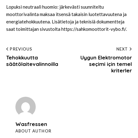
Lopuksi neutraali huomio: järkevästi suunniteltu
moottorivalinta maksaa itsensä takaisin luotettavuutena ja
energiatehokkuutena. Lisätietoja ja teknisiä dokumentteja
saat toimittajan sivustolta
https://sahkomoottorit-vybo.fi/
.
Post
PREVIOUS
NEXT
Tehokkuutta
Uygun Elektromotor
navigation
säätölaitevalinnoilla
seçimi için temel
kriterler
Wasfressen
ABOUT AUTHOR