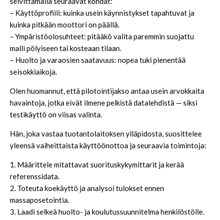
selvittämällä seuraavat kohdat:
– Käyttöprofiili: kuinka usein käynnistykset tapahtuvat ja
kuinka pitkään moottori on päällä.
– Ympäristöolosuhteet: pitääkö valita paremmin suojattu
malli pölyiseen tai kosteaan tilaan.
– Huolto ja varaosien saatavuus: nopea tuki pienentää
seisokkiaikoja.
Olen huomannut, että pilotointijakso antaa usein arvokkaita
havaintoja, jotka eivät ilmene pelkistä datalehdistä — siksi
testikäyttö on viisas valinta.
Hän, joka vastaa tuotantolaitoksen ylläpidosta, suosittelee
yleensä vaiheittaista käyttöönottoa ja seuraavia toimintoja:
1. Määrittele mitattavat suorituskykymittarit ja kerää
referenssidata.
2. Toteuta koekäyttö ja analysoi tulokset ennen
massaposetointia.
3. Laadi selkeä huolto- ja koulutussuunnitelma henkilöstölle.