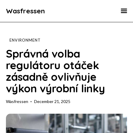
Wasfressen
Home
Animals
ENVIRONMENT
Environment
Správná volba
regulátoru otáček
Food
zásadně ovlivňuje
Fun Facts
výkon výrobní linky
Wasfressen
December 21, 2025