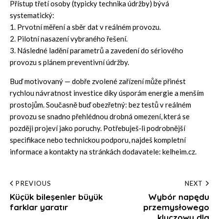
Přístup třetí osoby (typicky technika údržby) bývá
systematický:
1. Prvotní měření a sběr dat v reálném provozu.
2. Pilotní nasazení vybraného řešení.
3. Následné ladění parametrů a zavedení do sériového
provozu s plánem preventivní údržby.
Buď motivovaný — dobře zvolené zařízení může přinést
rychlou návratnost investice díky úsporám energie a menším
prostojům. Současně buď obezřetný: bez testů v reálném
provozu se snadno přehlédnou drobná omezení, která se
později projeví jako poruchy. Potřebuješ‑li podrobnější
specifikace nebo technickou podporu, najdeš kompletní
informace a kontakty na stránkách dodavatele:
kelheim.cz
.
Post
PREVIOUS
NEXT
Küçük bileşenler büyük
Wybór napędu
navigation
farklar yaratır
przemysłowego
kluczowy dla