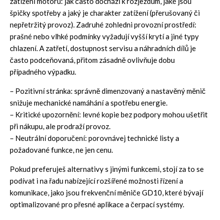
zatížení motoru: jak často dochází k rozjezdům, jaké jsou
špičky spotřeby a jaký je charakter zatížení (přerušovaný či
nepřetržitý provoz). Zadruhé zohledni provozní prostředí:
prašné nebo vlhké podmínky vyžadují vyšší krytí a jiné typy
chlazení. A zatřetí, dostupnost servisu a náhradních dílů je
často podceňovaná, přitom zásadně ovlivňuje dobu
případného výpadku.
– Pozitivní stránka: správně dimenzovaný a nastavěný měnič
snižuje mechanické namáhání a spotřebu energie.
– Kritické upozornění: levné kopie bez podpory mohou ušetřit
při nákupu, ale prodraží provoz.
– Neutrální doporučení: porovnávej technické listy a
požadované funkce, ne jen cenu.
Pokud preferuješ alternativy s jinými funkcemi, stojí za to se
podívat i na řadu nabízející rozšířené možnosti řízení a
komunikace, jako jsou
frekvenční měniče GD10
, které bývají
optimalizované pro přesné aplikace a čerpací systémy.