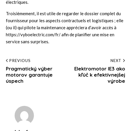
électriques
.
Troisièmement, il est utile de regarder le dossier complet du
fournisseur pour les aspects contractuels et logistiques ; elle
(ou il) qui pilote la maintenance appréciera d’avoir accès à
https://vyboelectric.com/fr/
afin de planifier une mise en
service sans surprises.
Post
PREVIOUS
NEXT
Pragmatický výber
Elektromotor IE3 ako
navigation
motorov garantuje
kľúč k efektívnejšej
úspech
výrobe