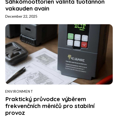
Sähkömoottorien valinta tuotannon
vakauden avain
December 22, 2025
ENVIRONMENT
Praktický průvodce výběrem
frekvenčních měničů pro stabilní
provoz