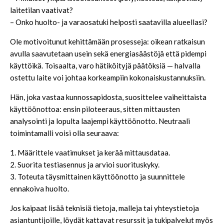
laitetilan vaativat?
– Onko huolto- ja varaosatuki helposti saatavilla alueellasi?
Ole motivoitunut kehittämään prosesseja: oikean ratkaisun
avulla saavutetaan usein sekä energiasäästöjä että pidempi
käyttöikä. Toisaalta, varo hätiköityjä päätöksiä — halvalla
ostettu laite voi johtaa korkeampiin kokonaiskustannuksiin.
Hän, joka vastaa kunnossapidosta, suosittelee vaiheittaista
käyttöönottoa: ensin piloteeraus, sitten mittausten
analysointi ja lopulta laajempi käyttöönotto. Neutraali
toimintamalli voisi olla seuraava:
1. Määrittele vaatimukset ja kerää mittausdataa.
2. Suorita testiasennus ja arvioi suorituskyky.
3. Toteuta täysmittainen käyttöönotto ja suunnittele
ennakoiva huolto.
Jos kaipaat lisää teknisiä tietoja, malleja tai yhteystietoja
asiantuntijoille, löydät kattavat resurssit ja tukipalvelut myös