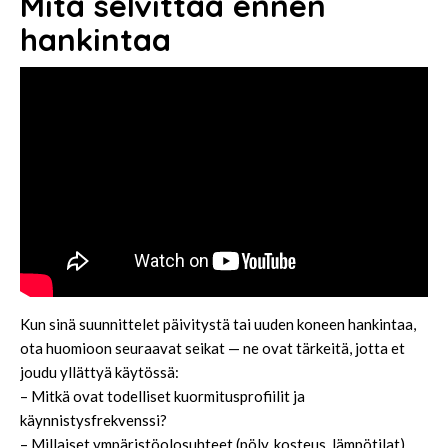
Mitä selvittää ennen
hankintaa
Kun sinä suunnittelet päivitystä tai uuden koneen hankintaa,
ota huomioon seuraavat seikat — ne ovat tärkeitä, jotta et
joudu yllättyä käytössä:
– Mitkä ovat todelliset kuormitusprofiilit ja
käynnistysfrekvenssi?
– Millaiset ympäristöolosuhteet (pöly, kosteus, lämpötilat)