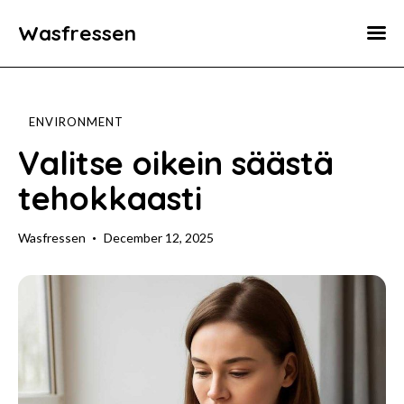
Wasfressen
Home
Animals
ENVIRONMENT
Environment
Valitse oikein säästä
tehokkaasti
Food
Fun Facts
Wasfressen
December 12, 2025