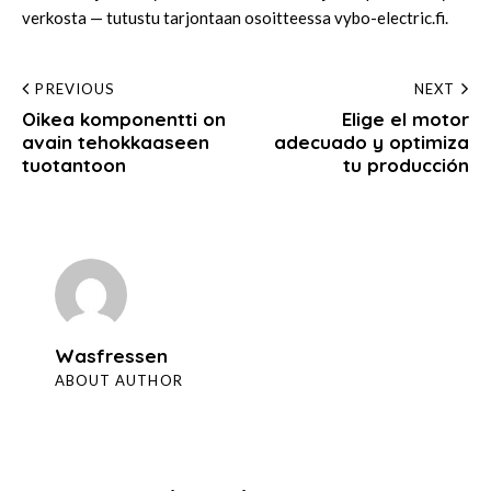
verkosta — tutustu tarjontaan osoitteessa
vybo-electric.fi
.
Post
PREVIOUS
NEXT
Oikea komponentti on
Elige el motor
navigation
avain tehokkaaseen
adecuado y optimiza
tuotantoon
tu producción
Wasfressen
ABOUT AUTHOR