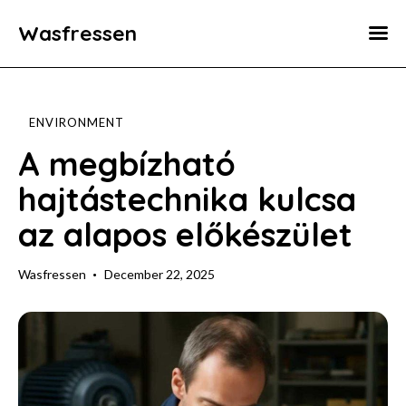
Wasfressen
Home
Animals
ENVIRONMENT
Environment
A megbízható
hajtástechnika kulcsa
Food
az alapos előkészület
Fun Facts
Wasfressen
December 22, 2025