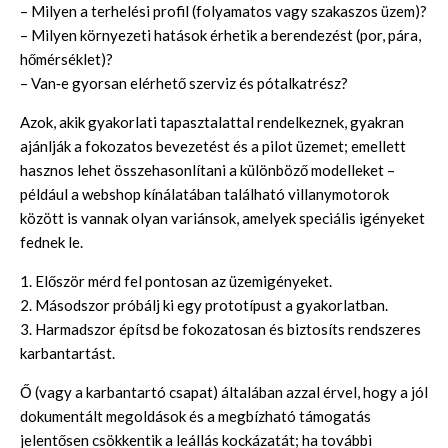
– Milyen a terhelési profil (folyamatos vagy szakaszos üzem)?
– Milyen környezeti hatások érhetik a berendezést (por, pára,
hőmérséklet)?
– Van‑e gyorsan elérhető szerviz és pótalkatrész?
Azok, akik gyakorlati tapasztalattal rendelkeznek, gyakran
ajánlják a fokozatos bevezetést és a pilot üzemet; emellett
hasznos lehet összehasonlítani a különböző modelleket –
például a webshop kínálatában található
villanymotorok
között is vannak olyan variánsok, amelyek speciális igényeket
fednek le.
1. Először mérd fel pontosan az üzemigényeket.
2. Másodszor próbálj ki egy prototípust a gyakorlatban.
3. Harmadszor építsd be fokozatosan és biztosíts rendszeres
karbantartást.
Ő (vagy a karbantartó csapat) általában azzal érvel, hogy a jól
dokumentált megoldások és a megbízható támogatás
jelentősen csökkentik a leállás kockázatát; ha további