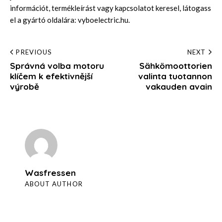
információt, termékleírást vagy kapcsolatot keresel, látogass
el a gyártó oldalára:
vyboelectric.hu
.
Post
PREVIOUS
NEXT
Správná volba motoru
Sähkömoottorien
navigation
klíčem k efektivnější
valinta tuotannon
výrobě
vakauden avain
Wasfressen
ABOUT AUTHOR