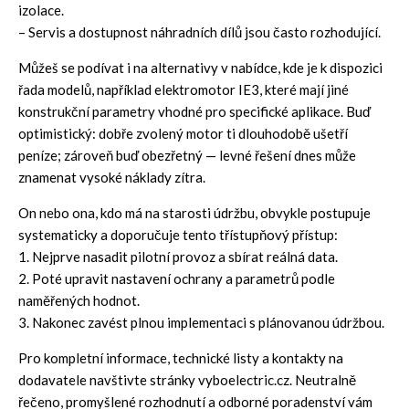
izolace.
– Servis a dostupnost náhradních dílů jsou často rozhodující.
Můžeš se podívat i na alternativy v nabídce, kde je k dispozici
řada modelů, například
elektromotor IE3
, které mají jiné
konstrukční parametry vhodné pro specifické aplikace. Buď
optimistický: dobře zvolený motor ti dlouhodobě ušetří
peníze; zároveň buď obezřetný — levné řešení dnes může
znamenat vysoké náklady zítra.
On nebo ona, kdo má na starosti údržbu, obvykle postupuje
systematicky a doporučuje tento třístupňový přístup:
1. Nejprve nasadit pilotní provoz a sbírat reálná data.
2. Poté upravit nastavení ochrany a parametrů podle
naměřených hodnot.
3. Nakonec zavést plnou implementaci s plánovanou údržbou.
Pro kompletní informace, technické listy a kontakty na
dodavatele navštivte stránky
vyboelectric.cz
. Neutralně
řečeno, promyšlené rozhodnutí a odborné poradenství vám