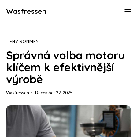
Wasfressen
Home
Animals
ENVIRONMENT
Environment
Správná volba motoru
klíčem k efektivnější
Food
výrobě
Fun Facts
Wasfressen
December 22, 2025