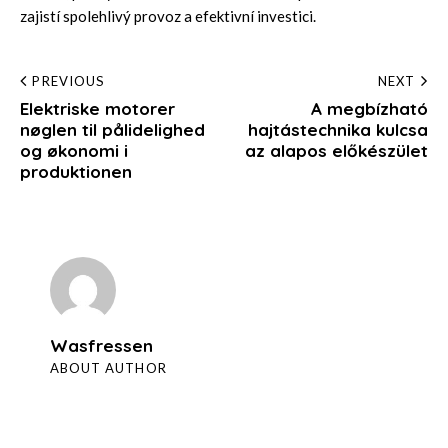
zajistí spolehlivý provoz a efektivní investici.
Post
PREVIOUS
NEXT
Elektriske motorer
A megbízható
navigation
nøglen til pålidelighed
hajtástechnika kulcsa
og økonomi i
az alapos előkészület
produktionen
Wasfressen
ABOUT AUTHOR