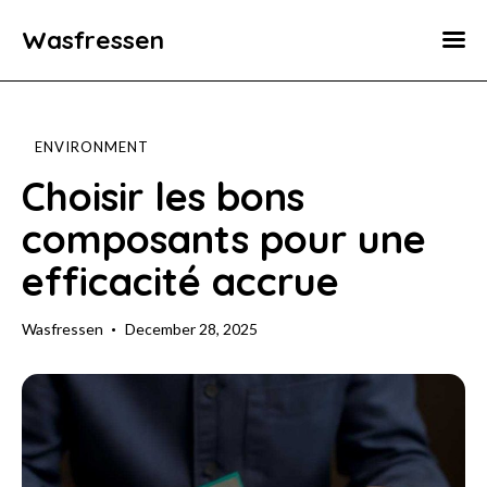
Wasfressen
Home
Animals
ENVIRONMENT
Environment
Choisir les bons
composants pour une
Food
efficacité accrue
Fun Facts
Wasfressen
December 28, 2025