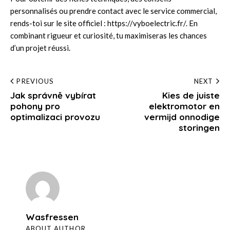
personnalisés ou prendre contact avec le service commercial,
rends-toi sur le site officiel :
https://vyboelectric.fr/
. En
combinant rigueur et curiosité, tu maximiseras les chances
d’un projet réussi.
Post
PREVIOUS
NEXT
Jak správně vybírat
Kies de juiste
navigation
pohony pro
elektromotor en
optimalizaci provozu
vermijd onnodige
storingen
Wasfressen
ABOUT AUTHOR