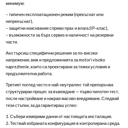
минимум:
– типичен експлоатационен режим (прекъснат или
непрекъснат),
– защитни изисквания спрямо прах и влага (IP-клас),
– възможности за бърз сервиз и наличност на резервни
части.
Ако търсиш специфични решения за по-високи
напрежения, виж и предложенията за
motori visoko
naprezhenie
, които са проектирани за тежки условия и
продължителна работа.
Третият поглед често е най-неутрален: той препоръчва
структуриран процес за въвеждане — първо пилотен тест,
после настройване и накрая масово внедряване. Следвай
тези стъпки, за да гарантираш успех:
1. Събери измерими данни от настоящата инсталация.
2. Тествай избраната конфигурация в контролирана среда.