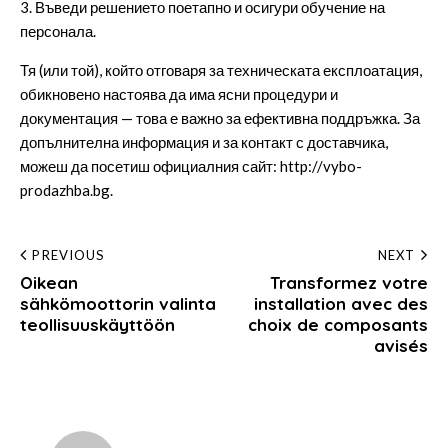
3. Въведи решението поетапно и осигури обучение на
персонала.
Тя (или той), който отговаря за техническата експлоатация,
обикновено настоява да има ясни процедури и
документация — това е важно за ефективна поддръжка. За
допълнителна информация и за контакт с доставчика,
можеш да посетиш официалния сайт:
http://vybo-
prodazhba.bg
.
Post
PREVIOUS
NEXT
Oikean
Transformez votre
navigation
sähkömoottorin valinta
installation avec des
teollisuuskäyttöön
choix de composants
avisés