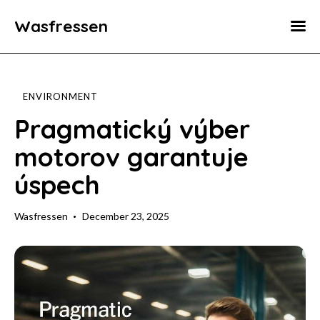
Wasfressen
Home
Animals
ENVIRONMENT
Environment
Pragmatický výber
motorov garantuje
Food
úspech
Fun Facts
Wasfressen
December 23, 2025