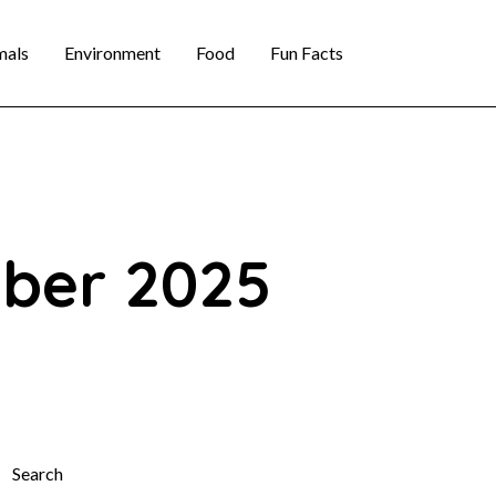
mals
Environment
Food
Fun Facts
mber 2025
Search