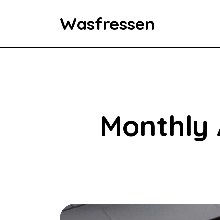
Wasfressen
Home
Animals
Environment
Monthly 
Food
Fun Facts